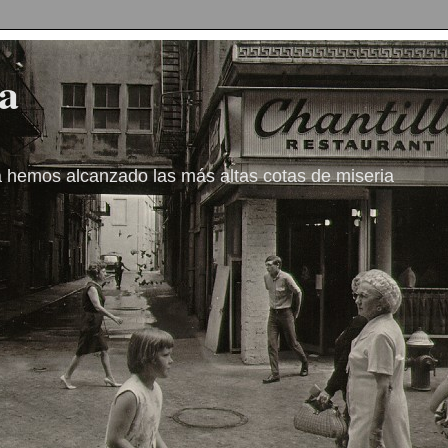
a
a hemos alcanzado las más altas cotas de miseria