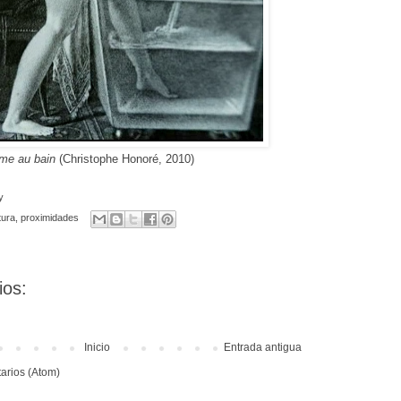
e au bain
(
Christophe Honoré
, 2010)
y
tura
,
proximidades
ios:
Inicio
Entrada antigua
arios (Atom)