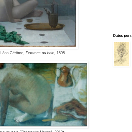
Datos pers
-Léon Gérôme,
Femmes au bain
, 1898