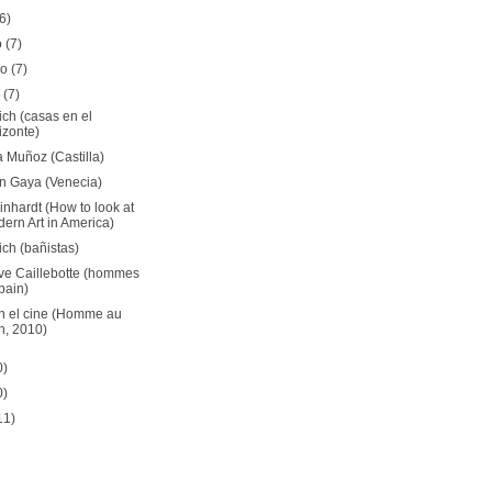
(6)
o
(7)
ro
(7)
o
(7)
ch (casas en el
izonte)
 Muñoz (Castilla)
 Gaya (Venecia)
nhardt (How to look at
ern Art in America)
ch (bañistas)
ve Caillebotte (hommes
bain)
en el cine (Homme au
n, 2010)
0)
0)
11)