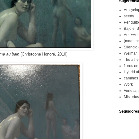
Sugerenci
Art cycl
seedy
Periquit
Bajo el 
Arte+Art
(maquina
Silencio 
Weimar
e au bain
(
Christophe Honoré
, 2010)
The ath
flores en
Hybrid u
caminos 
vvork
Venetian
Misterio
Seguidore