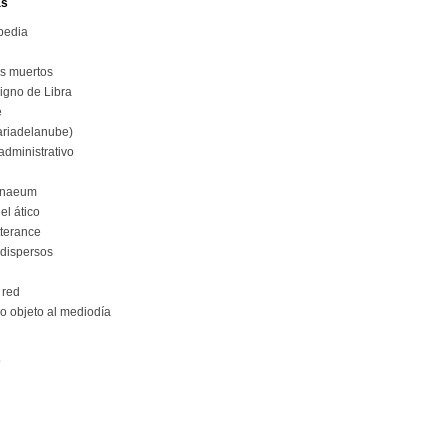
as
opedia
os muertos
Signo de Libra
e
riadelanube)
administrativo
enaeum
 el ático
tterance
dispersos
 red
so objeto al mediodía
s