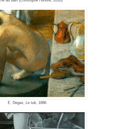
e au bain
(
Christophe Honoré
, 2010)
E. Degas,
Le tub
, 1886