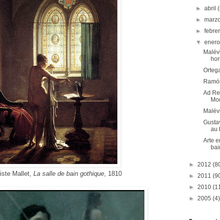
►
abril
►
marz
►
febre
▼
ener
Malévi
hor
Ortega
Ramón
Ad Rei
Mod
Malévi
Gusta
au 
Arte 
bai
►
2012
(8
iste Mallet,
La salle de bain gothique
, 1810
►
2011
(9
►
2010
(1
►
2005
(4)