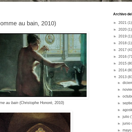
Archivo del
(Homme au bain, 2010)
►
2021
(1)
►
2020
(1)
►
2019
(1)
►
2018
(1)
►
2017
(4
►
2016
(7
►
2015
(8
►
2014
(8
▼
2013
(8
►
dici
►
novi
►
octub
e au bain
(
Christophe Honoré
, 2010)
►
sept
►
agos
►
julio
(
►
junio
►
may