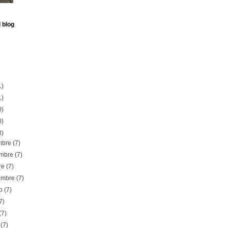
 blog
1)
1)
0)
0)
3)
embre
(7)
embre
(7)
re
(7)
iembre
(7)
to
(7)
7)
(7)
o
(7)