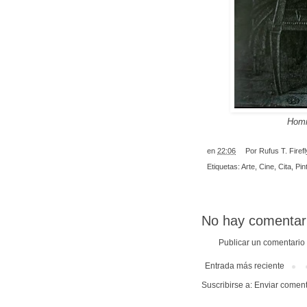
Homm
en
22:06
Por
Rufus T. Firefl
Etiquetas:
Arte
,
Cine
,
Cita
,
Pin
No hay comentar
Publicar un comentario
Entrada más reciente
Suscribirse a:
Enviar coment